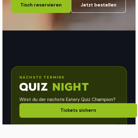
Tisch reservieren
Jetzt bestellen
NÄCHSTE TERMINE
QUIZ
NIGHT
Wirst du der nächste Eatery Quiz Champion?
Tickets sichern
SEPTEMBER
3
Do.
·
Neumarkt
·
20:00
Uhr